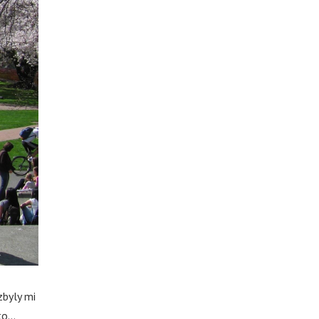
zbyly mi
 to…