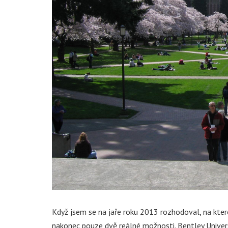
Když jsem se na jaře roku 2013 rozhodoval, na ktero
nakonec pouze dvě reálné možnosti. Bentley Univer