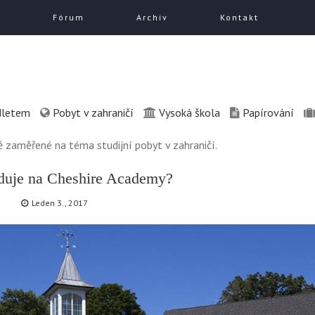
a
Fórum
Archiv
Kontakt
dletem
Pobyt v zahraničí
Vysoká škola
Papírování
 zaměřené na téma studijní pobyt v zahraničí.
uduje na Cheshire Academy?
Leden 3., 2017