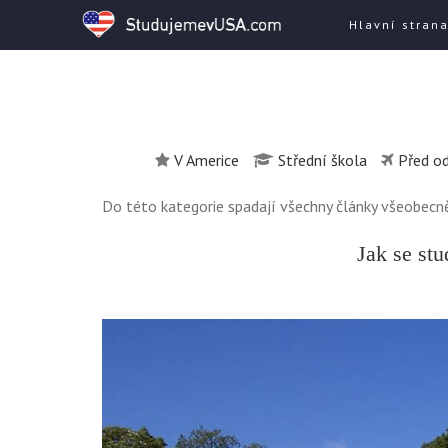
Hlavní stran
V Americe
Střední škola
Před o
Do této kategorie spadají všechny články všeobecně
Jak se st