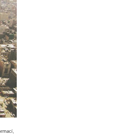
ormací,