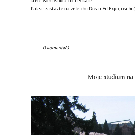
které Vám osobně nic neříkají?
Pak se zastavte na veletrhu DreamEd Expo, osobně
0 komentářů
Moje studium na 