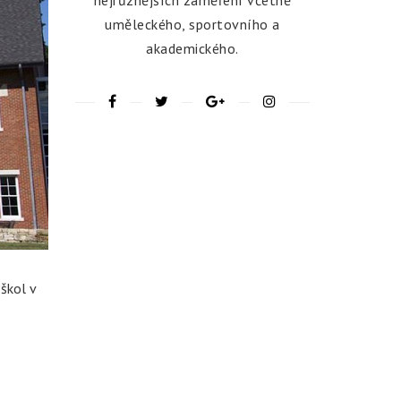
nejrůznějších zaměření včetně
uměleckého, sportovního a
akademického.
škol v