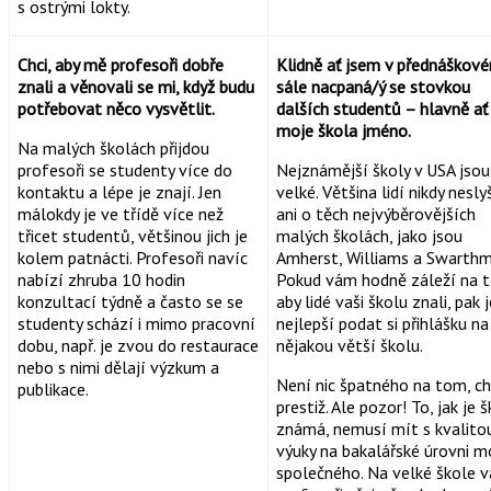
s ostrými lokty.
Chci, aby mě profesoři dobře
Klidně ať jsem v přednáškov
znali a věnovali se mi, když budu
sále nacpaná/ý se stovkou
potřebovat něco vysvětlit.
dalších studentů – hlavně a
moje škola jméno.
Na malých školách přijdou
profesoři se studenty více do
Nejznámější školy v USA jsou
kontaktu a lépe je znají. Jen
velké. Většina lidí nikdy nesly
málokdy je ve třídě více než
ani o těch nejvýběrovějších
třicet studentů, většinou jich je
malých školách, jako jsou
kolem patnácti. Profesoři navíc
Amherst, Williams a Swarthm
nabízí zhruba 10 hodin
Pokud vám hodně záleží na 
konzultací týdně a často se se
aby lidé vaši školu znali, pak 
studenty schází i mimo pracovní
nejlepší podat si přihlášku na
dobu, např. je zvou do restaurace
nějakou větší školu.
nebo s nimi dělají výzkum a
Není nic špatného na tom, ch
publikace.
prestiž. Ale pozor! To, jak je 
známá, nemusí mít s kvalito
výuky na bakalářské úrovni m
společného. Na velké škole v