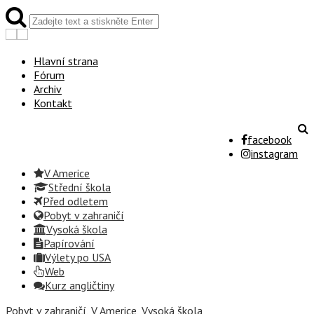
Hlavní strana
Fórum
Archiv
Kontakt
facebook
instagram
V Americe
Střední škola
Před odletem
Pobyt v zahraničí
Vysoká škola
Papírování
Výlety po USA
Web
Kurz angličtiny
Pobyt v zahraničí
,
V Americe
,
Vysoká škola