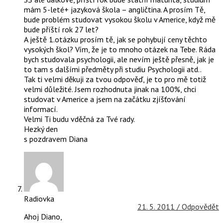
mám 5-leté+ jazyková škola – angličtina. A prosím Tě,
bude problém studovat vysokou školu v Americe, když mě
bude příští rok 27 let?
A ještě 1.otázku prosím tě, jak se pohybují ceny těchto
vysokých škol? Vím, že je to mnoho otázek na Tebe. Ráda
bych studovala psychologii, ale nevím ještě přesně, jak je
to tam s dalšími předměty při studiu Psychologii atd..
Tak ti velmi děkuji za tvou odpověď, je to pro mě totiž
velmi důležité. Jsem rozhodnuta jinak na 100%, chci
studovat v Americe a jsem na začátku zjíšťování
informací.
Velmi Ti budu vděčná za Tvé rady.
Hezký den
s pozdravem Diana
Radiovka
21. 5. 2011 /
Odpovědět
Ahoj Diano,