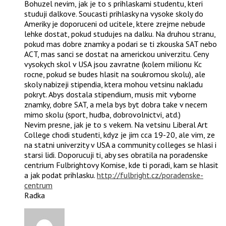
Bohuzel nevim, jak je to s prihlaskami studentu, kteri
studuji dalkove. Soucasti prihlasky na vysoke skoly do
Ameriky je doporuceni od ucitele, ktere zrejme nebude
lehke dostat, pokud studujes na dalku. Na druhou stranu,
pokud mas dobre znamky a podari se ti zkouska SAT nebo
ACT, mas sanci se dostat na americkou univerzitu. Ceny
vysokych skol v USA jsou zavratne (kolem milionu Kc
rocne, pokud se budes hlasit na soukromou skolu), ale
skoly nabizeji stipendia, ktera mohou vetsinu nakladu
pokryt. Abys dostala stipendium, musis mit vyborne
znamky, dobre SAT, a mela bys byt dobra take v necem
mimo skolu (sport, hudba, dobrovolnictvi, atd.)
Nevim presne, jak je to s vekem. Na vetsinu Liberal Art
College chodi studenti, kdyz je jim cca 19-20, ale vim, ze
na statni univerzity v USA a community colleges se hlasi i
starsi lidi. Doporucuji ti, aby ses obratila na poradenske
centrium Fulbrightovy Komise, kde ti poradi, kam se hlasit
a jak podat prihlasku.
http://fulbright.cz/poradenske-
centrum
Radka