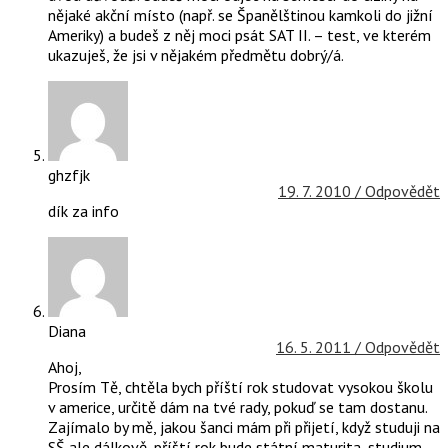
nějaké akční místo (např. se Španělštinou kamkoli do jižní
Ameriky) a budeš z něj moci psát SAT II. – test, ve kterém
ukazuješ, že jsi v nějakém předmětu dobrý/á.
ghzfjk
19. 7. 2010 /
Odpovědět
dík za info
Diana
16. 5. 2011 /
Odpovědět
Ahoj,
Prosím Tě, chtěla bych příští rok studovat vysokou školu
v americe, určitě dám na tvé rady, pokuď se tam dostanu.
Zajímalo by mě, jakou šanci mám při přijetí, když studuji na
SŠ ale dálkově, příští rok bude státní maturita, studium