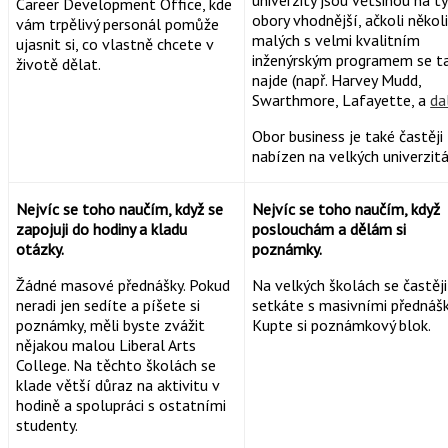
Career Development Office, kde
obory vhodnější, ačkoli někol
vám trpělivý personál pomůže
malých s velmi kvalitním
ujasnit si, co vlastně chcete v
inženýrským programem se t
životě dělat.
najde (např. Harvey Mudd,
Swarthmore, Lafayette, a
da
Obor business je také častěji
nabízen na velkých univerzitá
Nejvíc se toho naučím, když se
Nejvíc se toho naučím, když
zapojuji do hodiny a kladu
poslouchám a dělám si
otázky.
poznámky.
Žádné masové přednášky. Pokud
Na velkých školách se častěji
neradi jen sedíte a píšete si
setkáte s masivními přednáš
poznámky, měli byste zvážit
Kupte si poznámkový blok.
nějakou malou Liberal Arts
College. Na těchto školách se
klade větší důraz na aktivitu v
hodině a spolupráci s ostatními
studenty.