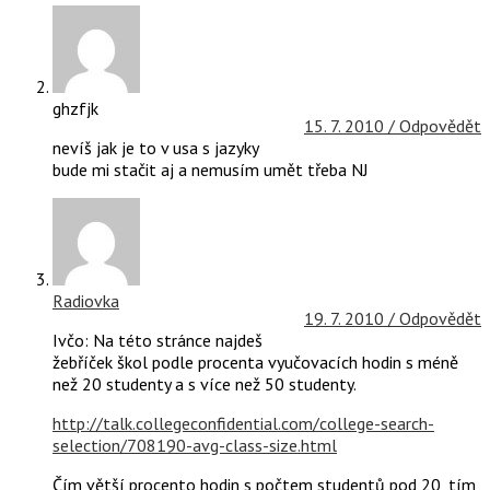
ghzfjk
15. 7. 2010 /
Odpovědět
nevíš jak je to v usa s jazyky
bude mi stačit aj a nemusím umět třeba NJ
Radiovka
19. 7. 2010 /
Odpovědět
Ivčo: Na této stránce najdeš
žebříček škol podle procenta vyučovacích hodin s méně
než 20 studenty a s více než 50 studenty.
http://talk.collegeconfidential.com/college-search-
selection/708190-avg-class-size.html
Čím větší procento hodin s počtem studentů pod 20, tím