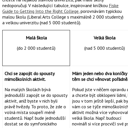
nedoporučuji. V následující tabulce, inspirované knížkou
Fiske
Guide to Getting Into the Right College
, porovnávám typickou
malou školu (Liberal Arts College s maximálně 2 000 studenty)
a velkou univerzitu (nad 5 000 studentů).
Malá škola
Velká škola
(do 2 000 studentů)
(nad 5 000 studentů)
Chci se zapojit do spousty
Mám jeden nebo dva koníčky
mimoškolních aktivit.
těm se chci věnovat pořádně
Na malých školách bývá
Pokud jste v něčem opravdu 
jednodušší zapojit se do spousty
a chcete být obklopeni lidmi, 
aktivit, aniž byste v nich byli
jsou v tom ještě lepší, pak by
právě hvězdy. To proto, že zde o
vám co se týče mimoškolníc
volná místa soupeří méně
aktivit možná více vyhovova
studentů. Např. bude jednodušší
velká škola. Např. budoucí
dostat se do symfonického
novináři si více procvičí své p