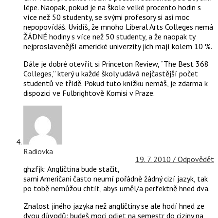
lépe. Naopak, pokud je na škole velké procento hodin s
více než 50 studenty, se svými profesory si asi moc
nepopovídáš. Uvidíš, že mnoho Liberal Arts Colleges nemá
ŽÁDNÉ hodiny s více než 50 studenty, a že naopak ty
nejproslavenější americké univerzity jich mají kolem 10 %.
Dále je dobré otevřít si Princeton Review, “The Best 368
Colleges,” který u každé školy udává nejčastější počet
studentů ve třídě. Pokud tuto knížku nemáš, je zdarma k
dispozici ve Fulbrightově Komisi v Praze.
Radiovka
19. 7. 2010 /
Odpovědět
ghzfjk: Angličtina bude stačit,
sami Američani často neumí pořádně žádný cizí jazyk, tak
po tobě nemůžou chtít, abys uměl/a perfektně hned dva.
Znalost jiného jazyka než angličtiny se ale hodí hned ze
dvou důvodů: budeš moci odjet na semestr do ciziny na