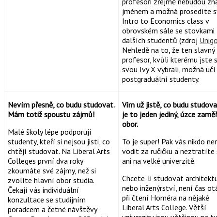
profesoři zřejmě nebudou zn
jménem a možná prosedíte 
Intro to Economics class v
obrovském sále se stovkami
dalších studentů (zdroj
Unig
Nehledě na to, že ten slavný
profesor, kvůli kterému jste s
svou Ivy X vybrali, možná učí
postgraduální studenty.
Nevím přesně, co budu studovat.
Vím už jistě, co budu studova
Mám totiž spoustu zájmů!
je to jeden jediný, úzce zamě
obor.
Malé školy lépe podporují
studenty, kteří si nejsou jisti, co
To je super! Pak vás nikdo n
chtějí studovat. Na Liberal Arts
vodit za ručičku a neztratíte
Colleges první dva roky
ani na velké univerzitě.
zkoumáte své zájmy, než si
Chcete-li studovat architekt
zvolíte hlavní obor studia.
nebo inženýrství, není čas ot
Čekají vás individuální
při čtení Homéra na nějaké
konzultace se studijním
Liberal Arts College. Větší
poradcem a četné návštěvy
univerzity jsou většinou na t