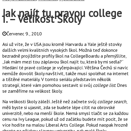
Jak najít tu pravou college
I. – Velikost Školy
Červenec 9., 2010
Asi už víte, že v USA jsou kromě Harvardu a Yale ještě stovky
dalších velmi kvalitních vysokých škol. Možná teď dokonce
bezradně projíždíte profily škol na CollegeBoardu a přemýšlíte,
„Jak mám mezi tou záplavou škol najít tu, která by mi sedla?“
Hledání té pravé college je vyčerpávající. Většina Čechů si navíc
nemůže dovolit školy navštívit, takže musí spoléhat na internet
a tištěné materiály. V tomto seriálu představím několik
strategií, které vám pomohou sestavit si svůj
college list
. Dnes
se zaměříme na velikost školy.
Na velikosti školy záleží. Ještě než začnete svůj
college search
,
měli byste si ujasnit, zda se budete lépe cítit na obrovské
univerzitě, nebo na menší škole. Nemá smysl tlačit se za každou
cenu na Ivy League, pokud už od začátku budete mít pocit, že se
více hodíte na malou Liberal Arts College. Pokud naopak hrozně
chcete na nějakou slavnou univerzitu, pak malé školy