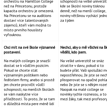
orchestru na Hamilton College
schopnosti na velké univerzit
než na Princetonu, protože
kde se školní noviny tisknou
kapacita orchestru je omezená.
denně, než na menší college,
Na Princetonu se na auditions
noviny většinou vychází jedn
dostaví více talentovaných
za týden
zájemců, kteří vám možná to
místo prvního houslisty
vyfouknou.
Chci mít na své škole významné
Nechci, aby o mě všichni na š
postavení.
věděli, kdo jsem.
Na malých colleges je snazší
Na velké univerzitě se snáz
dostat se k vůdčím pozicím.
ztratíte v davu, pokud si to
Pokud se chcete stát
budete přát. Vaši spolužáci 
významným politikem nebo
nepostřehnou, že jste se nech
ředitelem firmy, anebo si prostě
přeoperovat na opačné pohla
jen chcete procvičit vůdčí
nebo že jste se s někým rozeš
schopnosti, na menších školách
Naopak na malé college se
se vám naskytne více
novinky rychle roznesou, a to
příležitostí. To proto, že se tam
mezi žáky, tak mezi profesor
o důležitá místa pere méně lidí